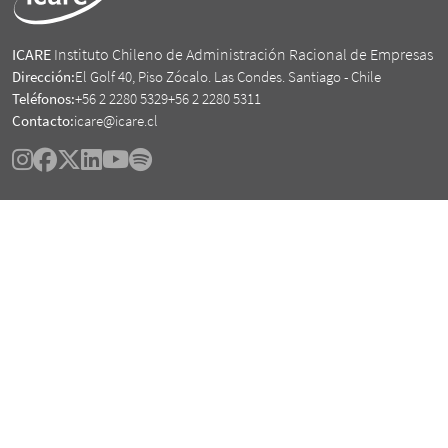
ICARE
Instituto Chileno de Administración Racional de Empresas
Dirección:
El Golf 40, Piso Zócalo. Las Condes. Santiago - Chile
Teléfonos:
+56 2 2280 5329
+56 2 2280 5311
Contacto:
icare@icare.cl