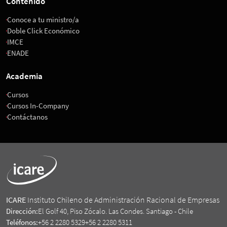
Contenido
Conoce a tu ministro/a
Doble Click Económico
IMCE
ENADE
Academia
Cursos
Cursos In-Company
Contáctanos
ICARE
Instituto Chileno de Administración Racional de Empresas
Dirección:
El Golf 40, Piso Zócalo. Las Condes. Santiago - Chile
Teléfonos:
+56 2 2280 5329
+56 2 2280 5311