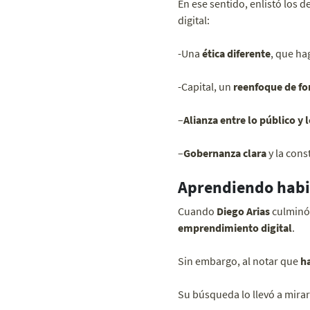
En ese sentido, enlistó los 
digital:
-Una
ética diferente
, que ha
-Capital, un
reenfoque de fo
–
Alianza entre lo público y 
–
Gobernanza clara
y la cons
Aprendiendo habil
Cuando
Diego Arias
culminó 
emprendimiento digital
.
Sin embargo, al notar que
ha
Su búsqueda lo llevó a mira