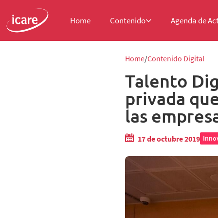
Home
Contenido
Agenda de Ac
Home
Contenido Digital
Talento Digi
privada que
las empresa
17 de octubre 2019
Inno