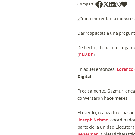
Compartir
¿Cómo enfrentar la nueva er
Dar respuesta a una pregunta
De hecho, dicha interrogante
(
ENADE
).
En aquel entonces,
Lorenzo
Digital
.
Precisamente, Gazmuri enca
conversaron hace meses.
El evento, realizado el pasa
Joseph Nehme
, coordinador
parte de la Unidad Ejecutor
Senerman
, Chief Digital Off