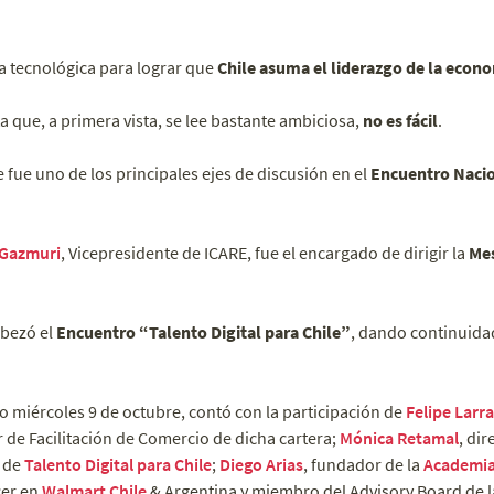
a tecnológica para lograr que
Chile asuma el liderazgo de la econo
 que, a primera vista, se lee bastante ambiciosa,
no es fácil
.
 fue uno de los principales ejes de discusión en el
Encuentro Nacio
 Gazmuri
, Vicepresidente de ICARE, fue el encargado de dirigir la
Mes
bezó el
Encuentro “Talento Digital para Chile”
, dando continuida
do miércoles 9 de octubre, contó con la participación de
Felipe Larra
 de Facilitación de Comercio de dicha cartera;
Mónica Retamal
, dir
a de
Talento Digital para Chile
;
Diego Arias
, fundador de la
Academia
icer en
Walmart Chile
& Argentina y miembro del Advisory Board de l