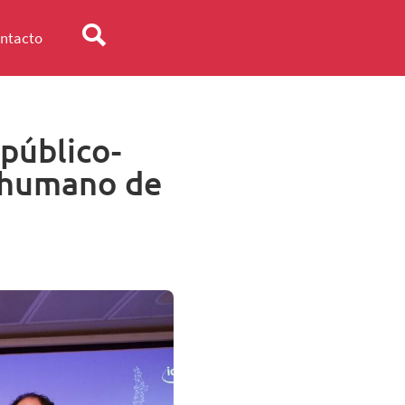
ntacto
 público-
l humano de