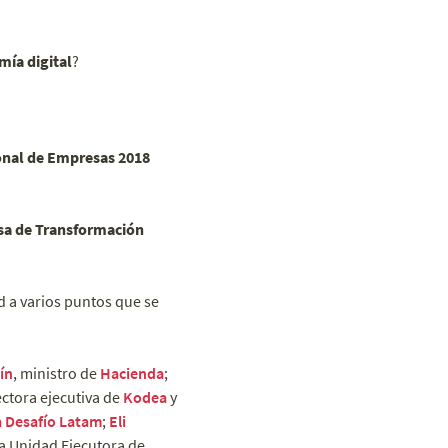
mía digital
?
nal de Empresas 2018
a de Transformación
d a varios puntos que se
ín
, ministro de
Hacienda
;
ectora ejecutiva de
Kodea
y
 Desafío Latam
;
Eli
a Unidad Ejecutora de