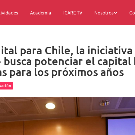
tividades
Academia
ICARE TV
Nosotros
Co
tal para Chile, la iniciativa
 busca potenciar el capita
s para los próximos años
vación