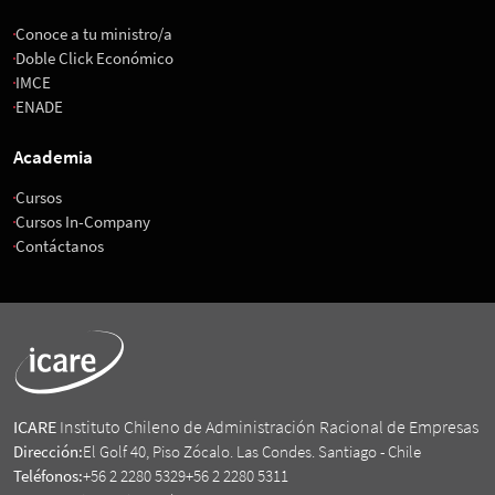
Conoce a tu ministro/a
Doble Click Económico
IMCE
ENADE
Academia
Cursos
Cursos In-Company
Contáctanos
ICARE
Instituto Chileno de Administración Racional de Empresas
Dirección:
El Golf 40, Piso Zócalo. Las Condes. Santiago - Chile
Teléfonos:
+56 2 2280 5329
+56 2 2280 5311