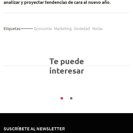
analizar y proyectar tendencias de cara al nuevo año
.
Etiquetas:
Economía
Marketing
Sociedad
Notas
Buenas Prácticas
Sociedad
En diciembre las empresas chilenas deben
Te puede
implementar un modelo de cumplimiento en
interesar
protección de datos
03/08/2026
SUSCRÍBETE AL NEWSLETTER