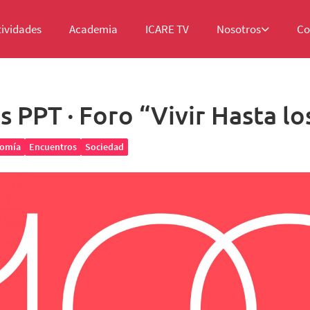
tividades
Academia
ICARE TV
Nosotros
Co
s PPT · Foro “Vivir Hasta lo
omía
Encuentros
Sociedad