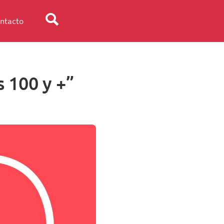
ntacto
s 100 y +”