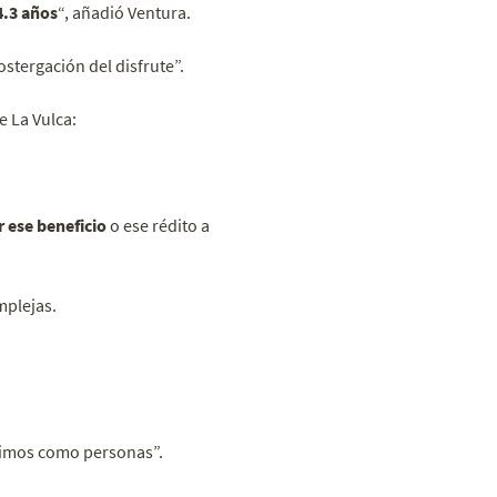
4.3 años
“, añadió Ventura.
stergación del disfrute”.
e La Vulca:
 ese beneficio
o ese rédito a
mplejas.
nimos como personas”.