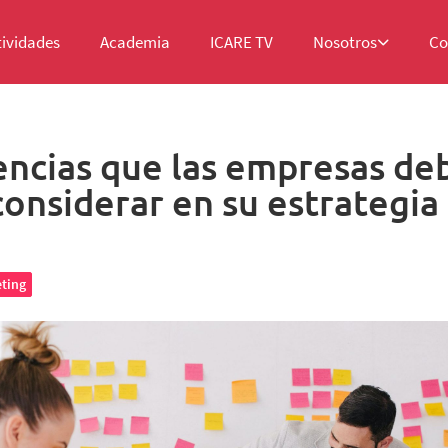
tividades
Academia
ICARE TV
Nosotros
Co
encias que las empresas de
considerar en su estrategia
ting