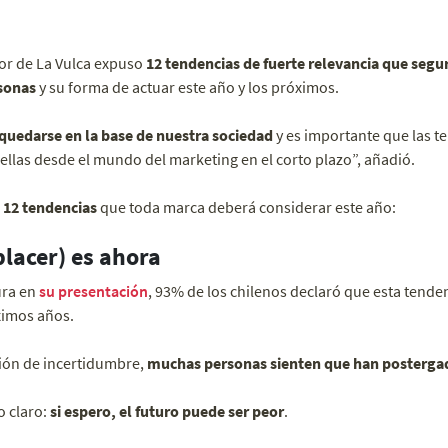
dor de La Vulca expuso
12 tendencias de fuerte relevancia que segu
sonas
y su forma de actuar este año y los próximos.
quedarse en la base de nuestra sociedad
y es importante que las 
llas desde el mundo del marketing en el corto plazo”, añadió.
s 12 tendencias
que toda marca deberá considerar este año:
 placer) es ahora
ura en
su presentación
, 93% de los chilenos declaró que esta tende
óximos años.
ción de incertidumbre,
muchas personas sienten que han postergad
o claro:
si espero, el futuro puede ser peor
.