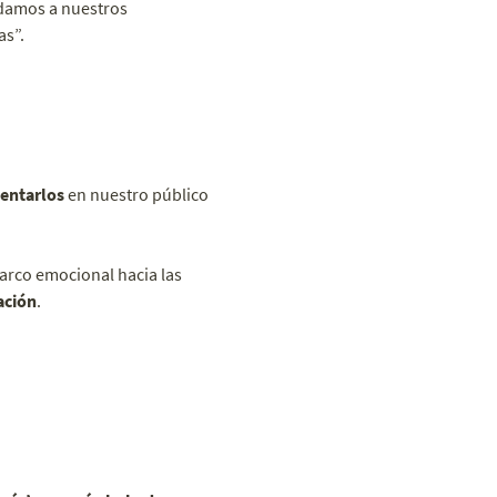
e damos a nuestros
as”.
entarlos
en nuestro público
arco emocional hacia las
ación
.