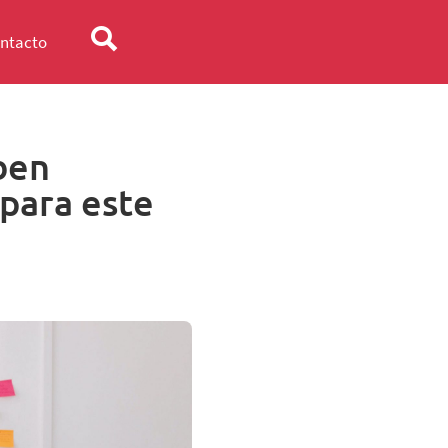
ntacto
ben
 para este