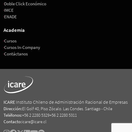
Doble Click Económico
IMCE
ENADE
Academia
Cursos
Cursos In-Company
Contáctanos
ICARE
Instituto Chileno de Administración Racional de Empresas
Dirección:
El Golf 40, Piso Zócalo. Las Condes. Santiago - Chile
Teléfonos:
+56 2 2280 5329
+56 2 2280 5311
Contacto:
icare@icare.cl