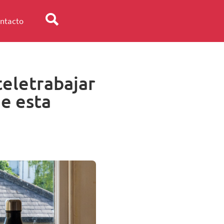
ntacto
teletrabajar
de esta