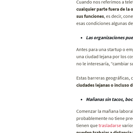
Cuando nos referimos a telet
cualquier parte fuera de la o
sus funciones
, es decir, co
esas condiciones algunas de
Las organizaciones pue
Antes para una startup o emp
una ciudad lejana por los co
no le interesaría, “cambiar s
Estas barreras geográficas, 
ciudades lejanas o incluso d
Mañanas sin tacos, boci
Comenzar la mañana laboral s
probablemente no tiene prec
tienen que
trasladarse
varios
pueden trabajar a distanci