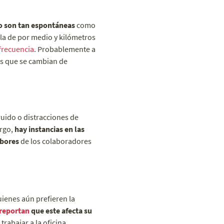
no son tan espontáneas
como
la de por medio y kilómetros
frecuencia
. Probablemente a
as que se cambian de
ruido o distracciones de
argo,
hay instancias en las
abores
de los colaboradores
ienes aún prefieren la
reportan
que este afecta su
rabajar a la oficina.