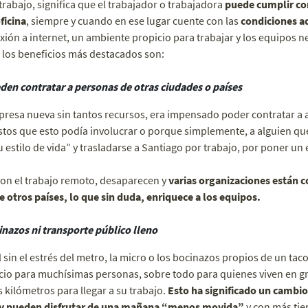
rabajo, significa que el trabajador o trabajadora
puede cumplir con
ficina
, siempre y cuando en ese lugar cuente con las
condiciones 
nexión a internet, un ambiente propicio para trabajar y los equipos n
 los beneficios más destacados son:
den contratar a personas de otras ciudades o países
resa nueva sin tantos recursos, era impensado poder contratar a a
stos que esto podía involucrar o porque simplemente, a alguien qu
u estilo de vida” y trasladarse a Santiago por trabajo, por poner un
con el trabajo remoto, desaparecen y
varias organizaciones están 
e otros países, lo que sin duda, enriquece a los equipos.
nazos ni transporte público lleno
in el estrés del metro, la micro o los bocinazos propios de un tac
io para muchísimas personas, sobre todo para quienes viven en g
 kilómetros para llegar a su trabajo.
Esto ha significado un cambi
a y pueden disfrutar de una mañana “menos movida”
y con más tie