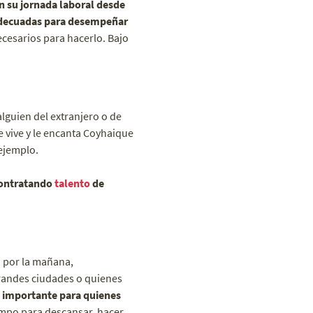
 su jornada laboral desde
adecuadas para desempeñar
ecesarios para hacerlo. Bajo
lguien del extranjero o de
e vive y le encanta Coyhaique
 ejemplo.
contratando
talento
de
o por la mañana,
randes ciudades o quienes
o importante para quienes
mpo para descansar, hacer