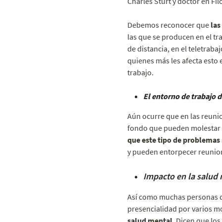
Charles Sturt y doctor en Fi
Debemos reconocer que
las
las que se producen en el t
de distancia, en el teletrab
quienes más les afecta esto 
trabajo.
El entorno de trabajo 
Aún ocurre que en las reunion
fondo que pueden molestar a
que este tipo de problemas 
y pueden entorpecer reunione
Impacto en la salud
Así como muchas personas di
presencialidad por varios m
salud mental
. Dicen que los