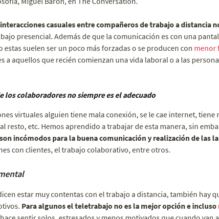
losofía, Miguel Barón, en The Conversation.
 interacciones casuales entre compañeros de trabajo a distancia 
rabajo presencial. Además de que la comunicación es con una pantal
ajo estas suelen ser un poco más forzadas o se producen con
menor 
es a aquellos que recién comienzan una vida laboral o a las person
de los colaboradores no siempre es el adecuado
es virtuales alguien tiene mala conexión, se le cae internet, tiene 
l resto, etc. Hemos aprendido a trabajar de esta manera, sin emb
son incómodos para la buena comunicación y realización de las l
s con clientes, el trabajo colaborativo, entre otros.
 mental
cen estar muy contentas con el trabajo a distancia, también hay qu
otivos.
Para algunos el teletrabajo no es la mejor opción e incluso
 hace sentir solos, estresados y menos motivados que cuando van a t