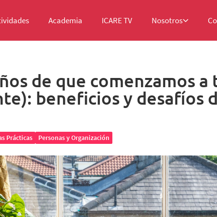
tividades
Academia
ICARE TV
Nosotros
Co
años de que comenzamos a 
e): beneficios y desafíos 
s Prácticas
Personas y Organización