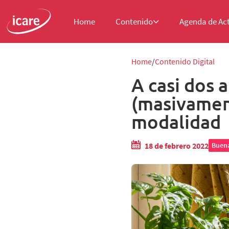
Home
Contenido
Agenda de Ac
Home
Contenido Digital
A casi dos 
(masivament
modalidad
18 de febrero 2022
Buena