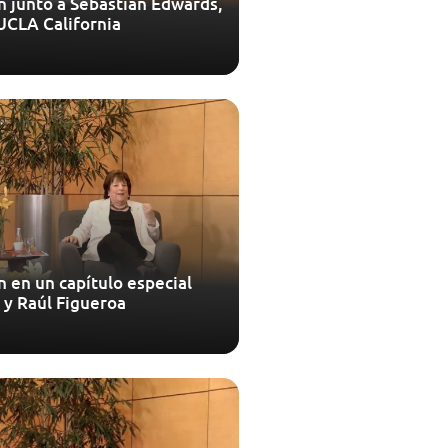
n junto a Sebastián Edwards,
UCLA California
n en un capítulo especial
 y Raúl Figueroa