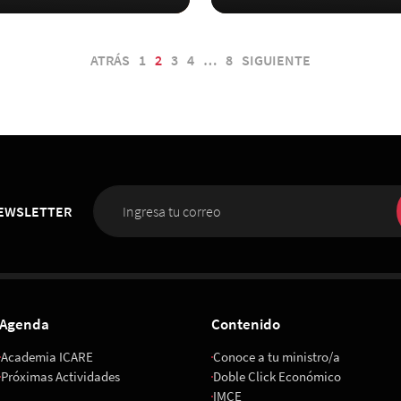
ATRÁS
1
2
3
4
…
8
SIGUIENTE
NEWSLETTER
Agenda
Contenido
Academia ICARE
Conoce a tu ministro/a
Próximas Actividades
Doble Click Económico
IMCE