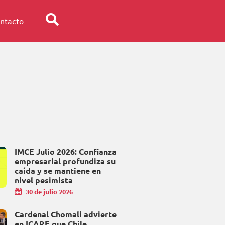
ntacto
IMCE Julio 2026: Confianza
empresarial profundiza su
caída y se mantiene en
nivel pesimista
30 de julio 2026
Cardenal Chomali advierte
en ICARE que Chile