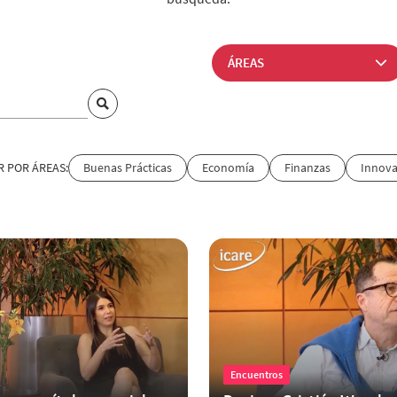
R POR ÁREAS:
Buenas Prácticas
Economía
Finanzas
Innova
Encuentros