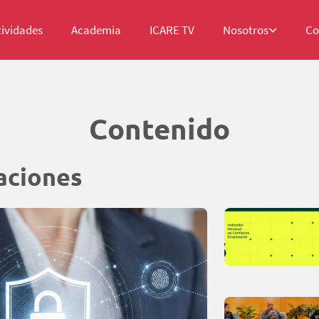
tividades
Academia
ICARE TV
Nosotros
Co
Contenido
aciones