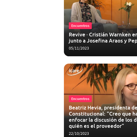
Encuentros
Revive · Cristián Warnken en
junto a Josefina Araos y Pe
05/11/2023
Encuentros
Beatriz Hevia, presidenta d
Constitucional: “Creo que ha
enfocar la discusión de los 
quién es el proveedor”
22/10/2023