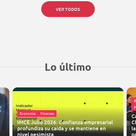
VER TODOS
Lo último
B
P
Economía
Finanzas
C
IMCE Julio 2026: Confianza empresarial
C
profundiza su caída y se mantiene en
l
nivel pesimista
p