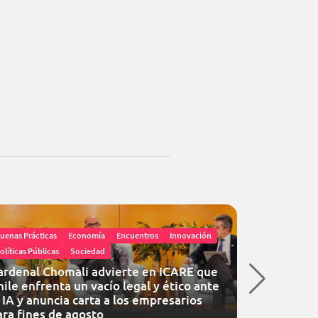
uenas Prácticas
Economía
Encuentros
Innovación
olíticas Públicas
Sociedad
Economía
En
ardenal Chomali advierte en ICARE que
hile enfrenta un vacío legal y ético ante
Subsecreta
a IA y anuncia carta a los empresarios
ICARE la es
ara fines de agosto
empleo for