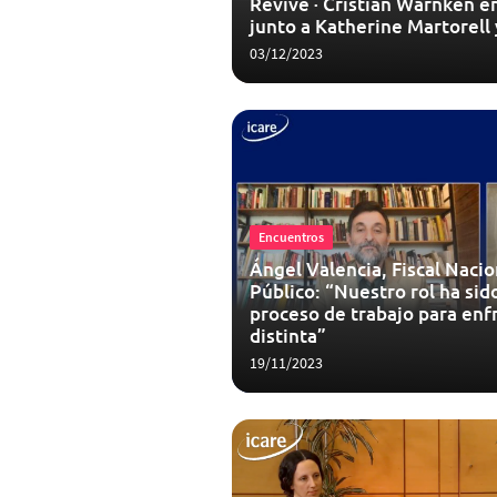
Revive · Cristián Warnken en
junto a Katherine Martorell
03/12/2023
Encuentros
Ángel Valencia, Fiscal Nacio
Público: “Nuestro rol ha sid
proceso de trabajo para enf
distinta”
19/11/2023