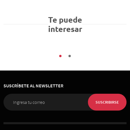
ENADE
Encuentros
Te puede
Revive ∙ ENADE 2024: “Contra Immobilis, Contra
interesar
el Inmovilismo”
25/04/2024
SUSCRÍBETE AL NEWSLETTER
SUSCRIBIRSE