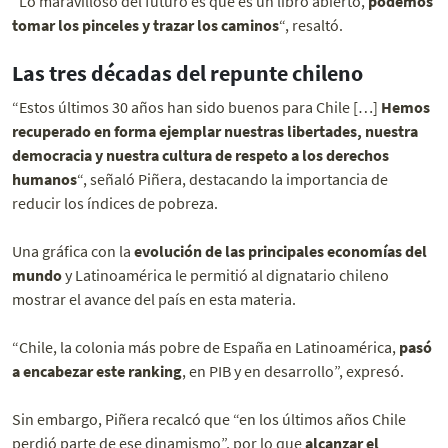
“Lo maravilloso del futuro es que es un libro abierto,
podemos
tomar los pinceles y trazar los caminos
“, resaltó.
Las tres décadas del repunte chileno
“Estos últimos 30 años han sido buenos para Chile […]
Hemos
recuperado en forma ejemplar nuestras libertades, nuestra
democracia y nuestra cultura de respeto a los derechos
humanos
“, señaló Piñera, destacando la importancia de
reducir los índices de pobreza.
Una gráfica con la
evolución de las principales economías del
mundo
y Latinoamérica le permitió al dignatario chileno
mostrar el avance del país en esta materia.
“Chile, la colonia más pobre de España en Latinoamérica,
pasó
a encabezar este ranking
, en PIB y en desarrollo”, expresó.
Sin embargo, Piñera recalcó que “en los últimos años Chile
perdió parte de ese dinamismo”, por lo que
alcanzar el