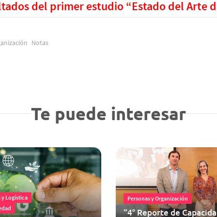
ltados del primer estudio “Estado del Arte d
anización
Notas
Te puede interesar
y Logística
Personas y Organización
edad
“4° Reporte de Capacida