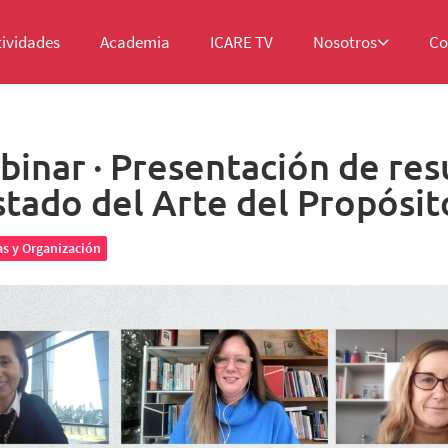
tividades
Academia
ICARE TV
Nosotros
Co
binar ∙ Presentación de res
stado del Arte del Propósit
s y Organización