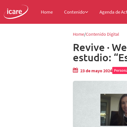
Home
Contenido
Agenda de Ac
Home
Contenido Digital
Revive ∙ We
estudio: “E
23 de mayo 2024
Persona