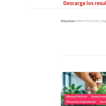
Descarga los resu
Etiquetas:
Personas y Org
Buenas Prácticas
Operaciones 
Personas y Organización
Soci