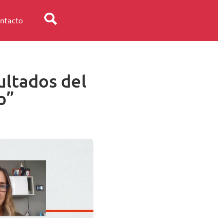
ntacto
ultados del
o”