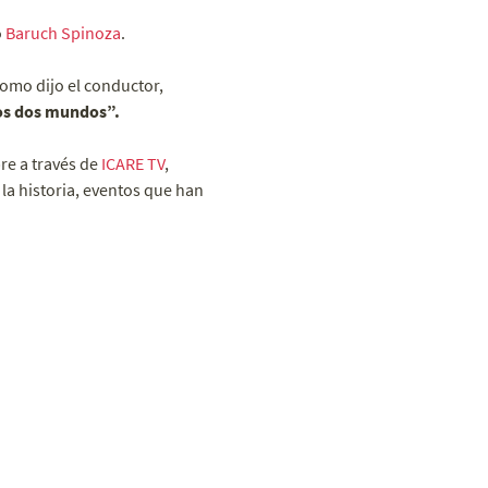
o
Baruch Spinoza
.
como dijo el conductor,
tos dos mundos”.
re a través de
ICARE TV
,
la historia, eventos que han