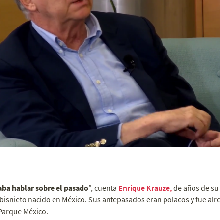
aba hablar sobre el pasado
”, cuenta
Enrique Krauze,
de años de su 
 bisnieto nacido en México. Sus antepasados eran polacos y fue al
n Parque México.