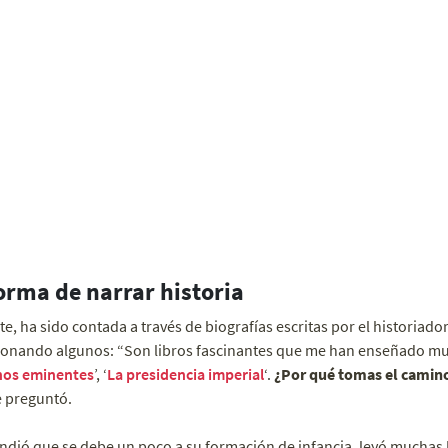
orma de narrar historia
rte, ha sido contada a través de biografías escritas por el historia
onando algunos:
“Son libros fascinantes que me han enseñado m
nos eminentes
’, ‘
La presidencia imperial
‘.
¿Por qué tomas el camino 
le preguntó.
ondió que se debe un poco a su formación de infancia, leyó muchas 