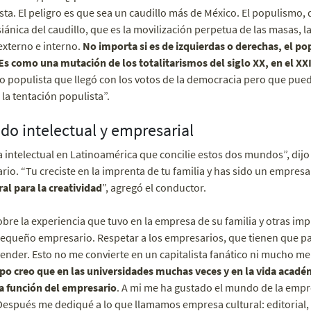
a. El peligro es que sea un caudillo más de México. El populismo, qu
nica del caudillo, que es la movilización perpetua de las masas, la 
externo e interno.
No importa si es de izquierdas o derechas, el p
 Es como una mutación de los totalitarismos del siglo XX, en el XX
 populista que llegó con los votos de la democracia pero que puede
 la tentación populista”.
do intelectual y empresarial
 intelectual en Latinoamérica que concilie estos dos mundos”, dijo
io. “Tu creciste en la imprenta de tu familia y has sido un empresar
al para la creatividad
”, agregó el conductor.
obre la experiencia que tuvo en la empresa de su familia y otras imp
queño empresario. Respetar a los empresarios, que tienen que pa
e vender. Esto no me convierte en un capitalista fanático ni mucho m
o creo que en las universidades muchas veces y en la vida académ
a función del empresario
. A mi me ha gustado el mundo de la empr
Después me dediqué a lo que llamamos empresa cultural: editorial, 