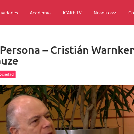
tividades
Academia
ICARE TV
Nosotros
Co
 Persona – Cristián Warnken
auze
ociedad