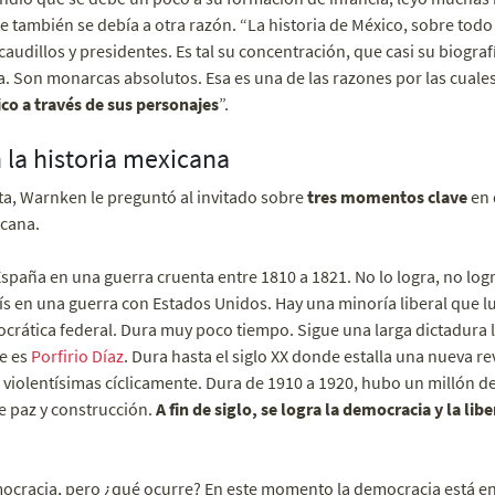
 también se debía a otra razón. “La historia de México, sobre todo l
udillos y presidentes. Es tal su concentración, que casi su biografí
ria. Son monarcas absolutos. Esa es una de las razones por las cuale
ico a través de sus personajes
”.
la historia mexicana
ta, Warnken le preguntó al invitado sobre
tres momentos clave
en 
icana.
paña en una guerra cruenta entre 1810 a 1821. No lo logra, no logr
ís en una guerra con Estados Unidos. Hay una minoría liberal que 
rática federal. Dura muy poco tiempo. Sigue una larga dictadura l
ue es
Porfirio Díaz
. Dura hasta el siglo XX donde estalla una nueva r
violentísimas cíclicamente. Dura de 1910 a 1920, hubo un millón d
e paz y construcción.
A fin de siglo, se logra la democracia y la lib
racia, pero ¿qué ocurre? En este momento la democracia está en 