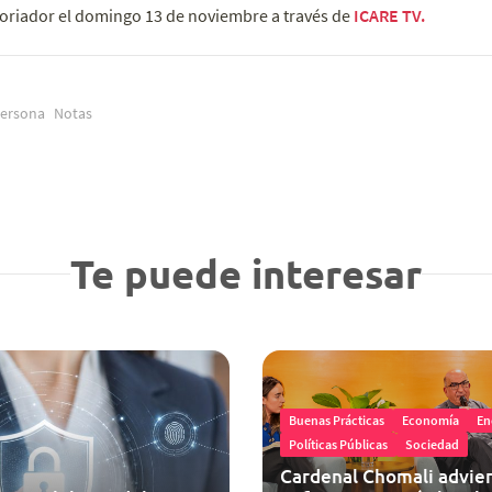
toriador el domingo 13 de noviembre a través de
ICARE TV.
Persona
Notas
Te puede interesar
Buenas Prácticas
Economía
En
Políticas Públicas
Sociedad
Cardenal Chomali advier