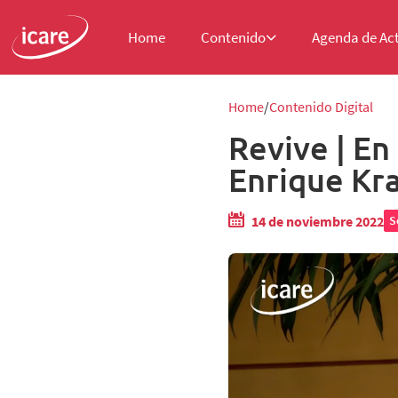
Home
Contenido
Agenda de Ac
Home
Contenido Digital
Revive | En
Enrique Kr
14 de noviembre 2022
S