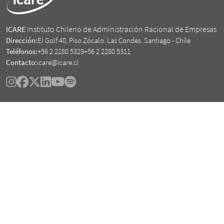
ICARE
Instituto Chileno de Administración Racional de Empresas
Dirección:
El Golf 40, Piso Zócalo. Las Condes. Santiago - Chile
Teléfonos:
+56 2 2280 5329
+56 2 2280 5311
Contacto:
icare@icare.cl