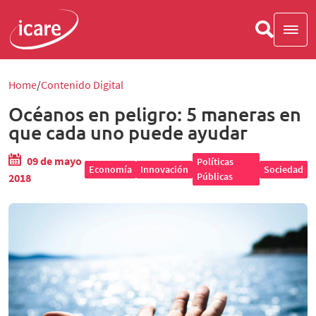
Home
Contenido Digital
Océanos en peligro: 5 maneras en
que cada uno puede ayudar
09 de mayo
Políticas
Economía
Innovación
Sociedad
Públicas
2018