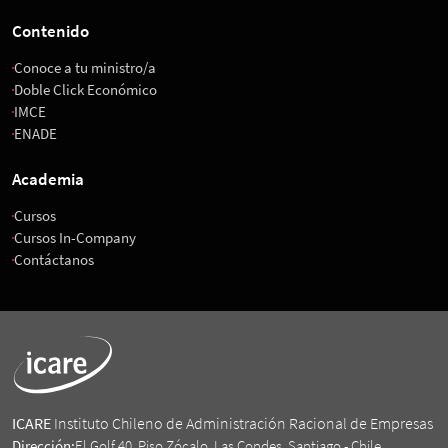
Contenido
Conoce a tu ministro/a
Doble Click Económico
IMCE
ENADE
Academia
Cursos
Cursos In-Company
Contáctanos
ICARE
Instituto Chileno de Administración Racional de Empresas
Dirección:
El Golf 40, Piso Zócalo. Las Condes. Santiago - Chile