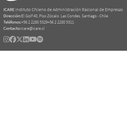
ICARE
Instituto Chileno de Administración Racional de Empresas
Dirección:
El Golf 40, Piso Zócalo. Las Condes. Santiago - Chile
Teléfonos:
+56 2 2280 5329
+56 2 2280 5311
Contacto:
icare@icare.cl