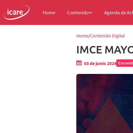
Home
Contenido
Agenda de Ac
Home
Contenido Digital
IMCE MAYO
03 de junio 2024
Encuent