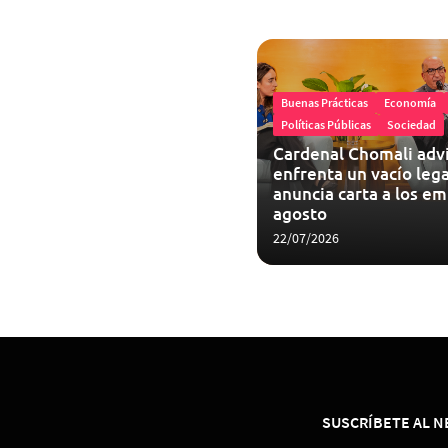
Buenas Prácticas
Economía
Políticas Públicas
Sociedad
Cardenal Chomali advi
enfrenta un vacío legal
anuncia carta a los em
agosto
22/07/2026
SUSCRÍBETE AL 