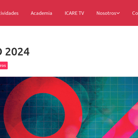
tividades
Academia
ICARE TV
Nosotros
Co
 2024
ros