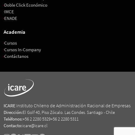
Doble Click Económico
IMCE
ENADE
Academia
Cursos
Cursos In-Company
Contáctanos
ICARE
Instituto Chileno de Administración Racional de Empresas
Dirección:
El Golf 40, Piso Zócalo. Las Condes. Santiago - Chile
Teléfonos:
+56 2 2280 5329
+56 2 2280 5311
Contacto:
icare@icare.cl