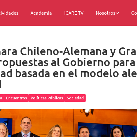
tividades
Academia
ICARE TV
Nosotros
Co
ara Chileno-Alemana y Gr
opuestas al Gobierno para 
dad basada en el modelo al
d
a
Encuentros
Políticas Públicas
Sociedad