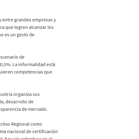
oy entre grandes empresas y
ra que logren alcanzar los
no es un gesto de
escenario de
0,5%. La informalidad está
equieren competencias que
stria organiza sus
a, desarrollo de
ansparencia de mercado.
uctivo Regional como
ma nacional de certificación
l, hoy sin cobertura en el