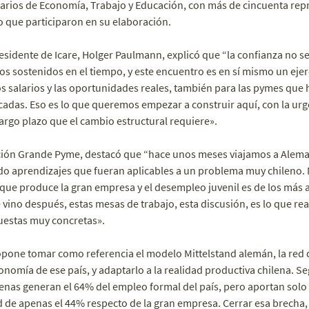
arios de Economía, Trabajo y Educación, con más de cincuenta repr
o que participaron en su elaboración.
presidente de Icare, Holger Paulmann, explicó que “la confianza no s
os sostenidos en el tiempo, y este encuentro es en sí mismo un ejerc
los salarios y las oportunidades reales, también para las pymes que
cadas. Eso es lo que queremos empezar a construir aquí, con la ur
largo plazo que el cambio estructural requiere».
ación Grande Pyme, destacó que “hace unos meses viajamos a Aleman
do aprendizajes que fueran aplicables a un problema muy chileno
que produce la gran empresa y el desempleo juvenil es de los más al
 vino después, estas mesas de trabajo, esta discusión, es lo que re
estas muy concretas».
pone tomar como referencia el modelo Mittelstand alemán, la red
nomía de ese país, y adaptarlo a la realidad productiva chilena. Seg
enas generan el 64% del empleo formal del país, pero aportan solo e
d de apenas el 44% respecto de la gran empresa. Cerrar esa brecha