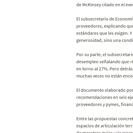
de McKinsey citado en el eve
El subsecretario de Economía
proveedores, explicando que
estándares que les exigen. Y
generosidad, sino una condi
Por su parte, el subsecretar
desempleo señalando que «la
en torno al 27%. Pero detrá
muchas veces no están encon
El documento elaborado por
recomendaciones en seis eje
proveedores y pymes, financ
Entre las propuestas concre
espacios de articulación ter
de maestros guías; y la crea