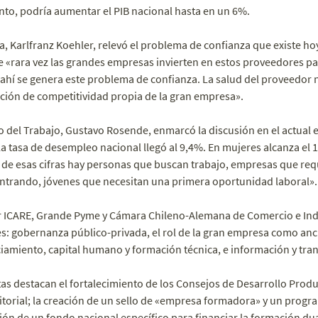
nto, podría aumentar el PIB nacional hasta en un 6%.
, Karlfranz Koehler, relevó el problema de confianza que existe h
 «rara vez las grandes empresas invierten en estos proveedores pa
 ahí se genera este problema de confianza. La salud del proveedor 
ción de competitividad propia de la gran empresa».
io del Trabajo, Gustavo Rosende, enmarcó la discusión en el actual 
 tasa de desempleo nacional llegó al 9,4%. En mujeres alcanza el 1
s de esas cifras hay personas que buscan trabajo, empresas que r
trando, jóvenes que necesitan una primera oportunidad laboral».
 ICARE, Grande Pyme y Cámara Chileno-Alemana de Comercio e Indu
s: gobernanza público-privada, el rol de la gran empresa como ancl
iamiento, capital humano y formación técnica, e información y tr
tas destacan el fortalecimiento de los Consejos de Desarrollo Prod
ritorial; la creación de un sello de «empresa formadora» y un progra
ción de un fondo nacional específico para financiar la formación dua