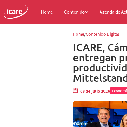
Home
Contenido
Agenda de Ac
Home
Contenido Digital
ICARE, Cám
entregan pr
productivi
Mittelstan
08 de julio 2026
Economí