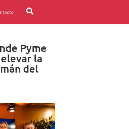
ntacto
ande Pyme
elevar la
emán del