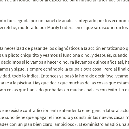
to fue seguida por un panel de análisis integrado por los economis
erretche, moderado por Marily Lüders, en el que se discutieron lo
la necesidad de pasar de los diagnósticos a la acción enfatizando 
un piloto chiquitito y veamos si funciona o no, y después, cuando
, decidimos si lo vamos a hacer o no. Ya llevamos quince años así,
amos y sigue, siempre echándole la culpa a otra cosa. Pero al final 
vidad, todo lo indica. Entonces ya pasó la hora de decir ‘oye, veamo
irarse a la piscina. Hay que decir que muchas de las cosas que esta
ue son cosas que han sido probadas en muchos países con éxito. Lo 
ue no existe contradicción entre atender la emergencia laboral actu
ue «uno tiene que apagar el incendio y construir las nuevas casas. 
des con un plan bien claro, ambicioso». El exministro añadió una 