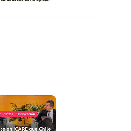
cuentros
Innovación
te en ICARE que Chile