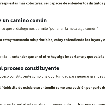
spuestas más colectivas, ser capaces de entender los distintos 
de un camino común
alcó que el diálogo nos permite “poner en la mesa algo común”.
o estoy transando mis principios, estoy entendiendo los tuyos 
ancia de
entender que en el otro hay algo importante y que vale l
l proceso constituyente
 proceso constituyente como una oportunidad para generar grandes 
l Plebiscito de octubre se entendió como una petición por parte d
tico con la ciudadanía es algo muy importante […]
Hay que ser muy 