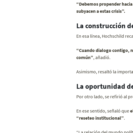
“Debemos propender hacia re
subyacen a estas crisis”.
La construcción 
En esa línea, Hochschild rec
“Cuando dialogo contigo, n
común”
, añadió.
Asimismo, resaltó la import
La oportunidad de
Por otro lado, se refirió al
En ese sentido, señaló que
e
“reseteo institucional”
.
“La relación del mundo polí