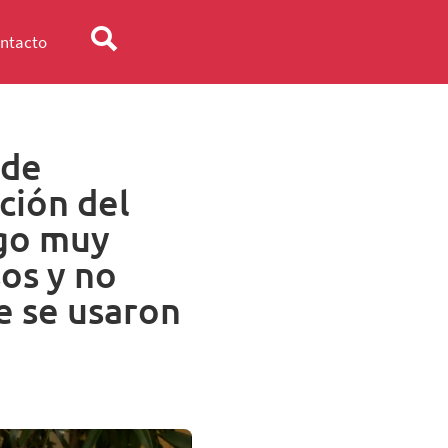
ntacto
 de
ción del
lgo muy
os y no
e se usaron