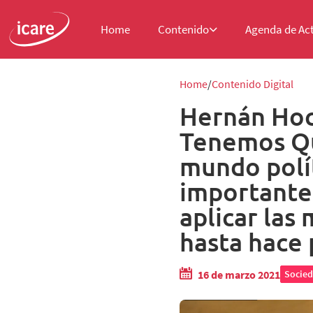
Home
Contenido
Agenda de Ac
Home
Contenido Digital
Hernán Hoch
Tenemos Que
mundo polít
importante,
aplicar las
hasta hace
16 de marzo 2021
Socie