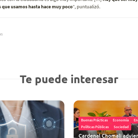
s que usamos hasta hace muy poco
“, puntualizó.
as
Te puede interesar
Buenas Prácticas
Economía
En
Políticas Públicas
Sociedad
Cardenal Chomali advier