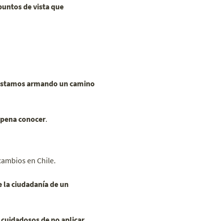
puntos de vista que
y estamos armando un camino
a pena conocer
.
cambios en Chile.
e la ciudadanía de un
cuidadosos de no aplicar