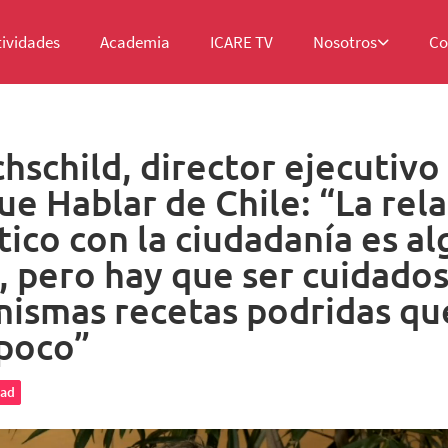
tividades
Academia
ICARE TV
Nosotros
Co
schild, director ejecutivo
 Hablar de Chile: “La rela
ico con la ciudadanía es a
 pero hay que ser cuidados
 mismas recetas podridas qu
 poco”
dad