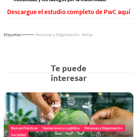
Descargue el estudio completo de PwC aquí
Etiquetas:
Personas y Organización
Notas
Te puede
interesar
Buenas Prácticas
Operaciones y Logística
Personas y Organización
Sociedad