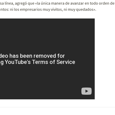
sa línea, agregó que «la única manera de avanzar en todo orden de
untos: ni los empresarios muy vivitos, ni muy quedados».