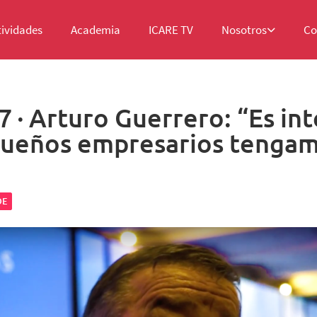
tividades
Academia
ICARE TV
Nosotros
Co
· Arturo Guerrero: “Es in
queños empresarios tenga
DE