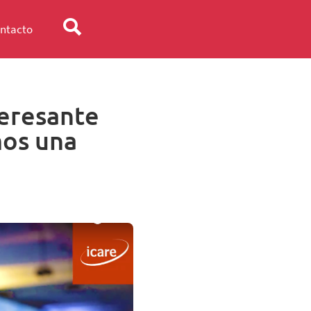
ntacto
teresante
mos una