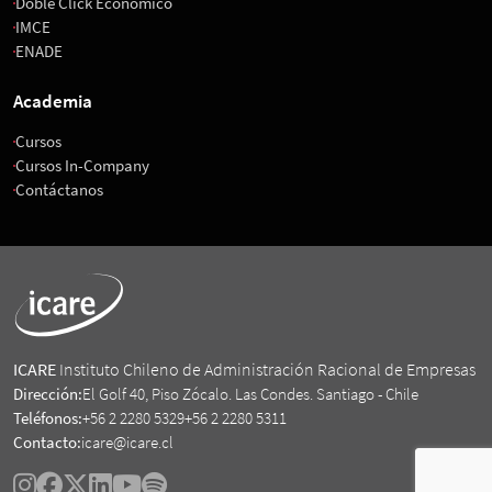
Doble Click Económico
IMCE
ENADE
Academia
Cursos
Cursos In-Company
Contáctanos
ICARE
Instituto Chileno de Administración Racional de Empresas
Dirección:
El Golf 40, Piso Zócalo. Las Condes. Santiago - Chile
Teléfonos:
+56 2 2280 5329
+56 2 2280 5311
Contacto:
icare@icare.cl