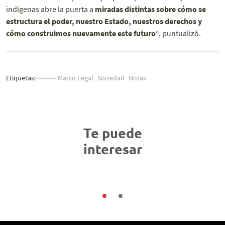
indígenas abre la puerta a
miradas distintas sobre cómo se
estructura el poder, nuestro Estado, nuestros derechos y
cómo construimos nuevamente este futuro
“, puntualizó.
Etiquetas:
Marco Legal
Sociedad
Notas
Buenas Prácticas
Sociedad
En diciembre las empresas chilenas deben
Te puede
implementar un modelo de cumplimiento en
interesar
protección de datos
03/08/2026