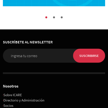
Economía
Seminario ICARE · Centro de Competencia
UAI: “Claves Económicas de la
Constitución”
SUSCRÍBETE AL NEWSLETTER
13 de Diciembre 2023
, 9:00 hrs.
UAI · Sede Presidente Errázuriz
SUSCRIBIRSE
Nosotros
Sobre ICARE
Directorio y Administración
Socios