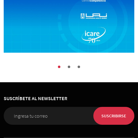
Economía
Seminario ICARE · Centro de Competencia
UAI: “Claves Económicas de la
Constitución”
SUSCRÍBETE AL NEWSLETTER
13 de Diciembre 2023
, 9:00 hrs.
UAI · Sede Presidente Errázuriz
SUSCRIBIRSE