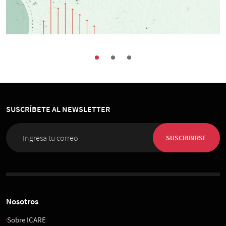
Finanzas
Ciclo Reforma Tributaria · Capítulo 2 ·
“Conociendo sistemas tributarios: Sombras
y luces”
SUSCRÍBETE AL NEWSLETTER
09 de Junio 2023
, 9:00 hrs.
Vía Zoom
SUSCRIBIRSE
Nosotros
Sobre ICARE