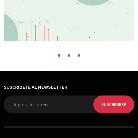
Finanzas
Ciclo Reforma Tributaria · Capítulo 1 ·
“Sistema tributario chileno: mitos y
realidades”
SUSCRÍBETE AL NEWSLETTER
02 de Junio 2023
, 9:00 hrs.
Vía Zoom
SUSCRIBIRSE