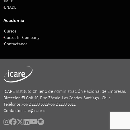
IMCE
ENADE
Academia
Cursos
Cursos In-Company
Contáctanos
ICARE
Instituto Chileno de Administración Racional de Empresas
Dirección:
El Golf 40, Piso Zócalo. Las Condes. Santiago - Chile
Teléfonos:
+56 2 2280 5329
+56 2 2280 5311
Contacto:
icare@icare.cl