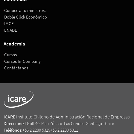
Conoce a tu ministro/a
Doble Click Económico
IMCE
ENADE
Academia
Cursos
Cursos In-Company
Contáctanos
ICARE
Instituto Chileno de Administración Racional de Empresas
Dirección:
El Golf 40, Piso Zócalo. Las Condes. Santiago - Chile
Teléfonos:
+56 2 2280 5329
+56 2 2280 5311