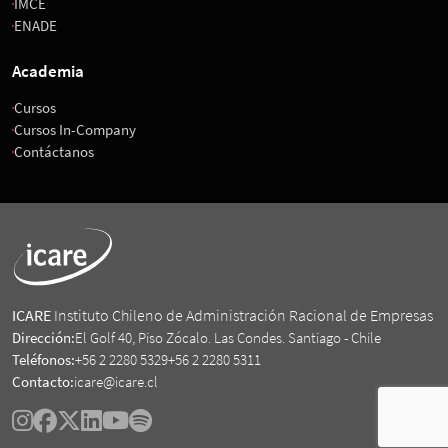
IMCE
ENADE
Academia
Cursos
Cursos In-Company
Contáctanos
ICARE
Instituto Chileno de Administración Racional de Empresas
Dirección:
El Golf 40, Piso Zócalo. Las Condes. Santiago - Chile
Teléfonos:
+56 2 2280 5329
+56 2 2280 5311
Contacto:
icare@icare.cl