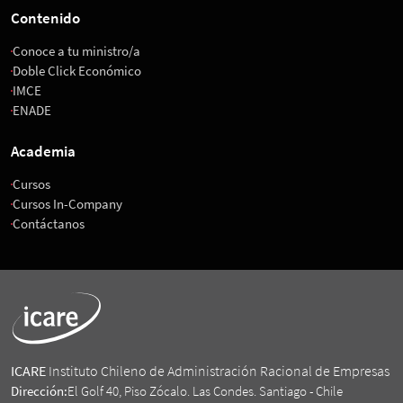
Contenido
Conoce a tu ministro/a
Doble Click Económico
IMCE
ENADE
Academia
Cursos
Cursos In-Company
Contáctanos
ICARE
Instituto Chileno de Administración Racional de Empresas
Dirección:
El Golf 40, Piso Zócalo. Las Condes. Santiago - Chile