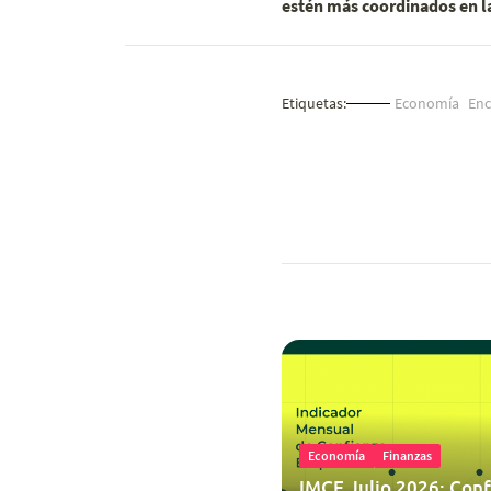
estén más coordinados en l
Etiquetas:
Economía
Enc
Economía
Finanzas
IMCE Julio 2026: Conf