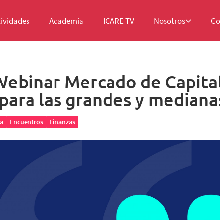
tividades
Academia
ICARE TV
Nosotros
Co
Webinar Mercado de Capital
 para las grandes y median
a
Encuentros
Finanzas