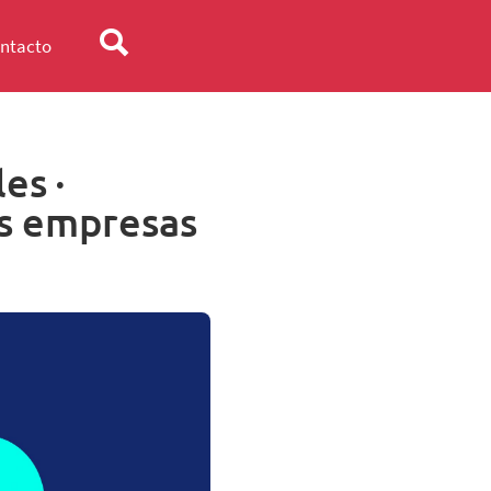
ntacto
es ·
as empresas