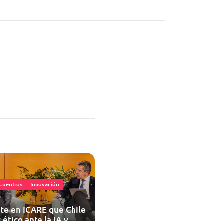
cuentros
Innovación
te en ICARE que Chile
 ético ante la IA y