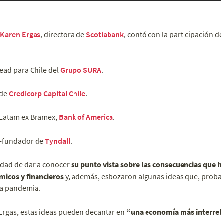
Karen Ergas
, directora de
Scotiabank
, contó con la participación 
ead para Chile del
Grupo SURA
.
 de
Credicorp Capital Chile
.
 Latam ex Bramex,
Bank of America
.
o-fundador de
Tyndall
.
idad de dar a conocer
su punto vista sobre las consecuencias que h
micos y financieros
y, además, esbozaron algunas ideas que, prob
la pandemia.
Ergas, estas ideas pueden decantar en
“una economía más interrel