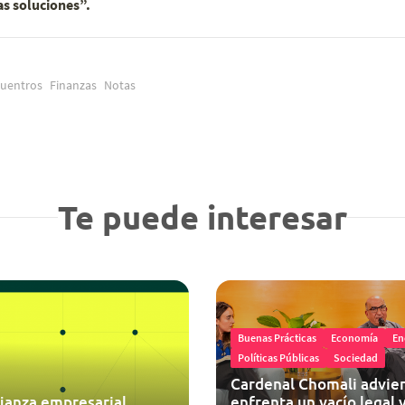
as soluciones”.
uentros
Finanzas
Notas
Te puede interesar
Buenas Prácticas
Economía
En
Políticas Públicas
Sociedad
Cardenal Chomali advier
ianza empresarial
enfrenta un vacío legal y