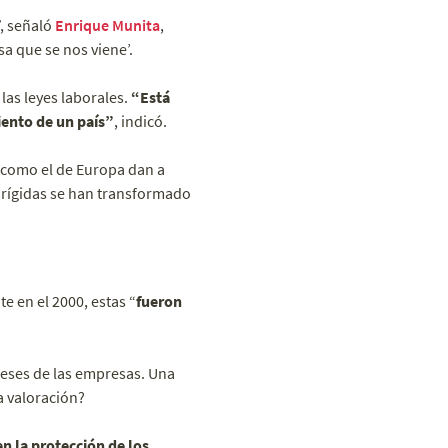
, señaló
Enrique Munita
,
sa que se nos viene’.
las leyes laborales.
“Está
iento de un país”
, indicó.
 como el de Europa dan a
 rígidas se han transformado
 en el 2000, estas “
fueron
reses de las empresas. Una
a valoración?
n la protección de los