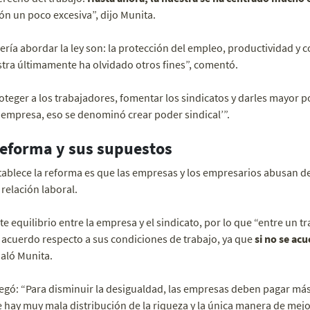
ón un poco excesiva”, dijo Munita.
ría abordar la ley son: la protección del empleo, productividad y c
tra últimamente ha olvidado otros fines”, comentó.
teger a los trabajadores, fomentar los sindicatos y darles mayor p
 empresa, eso se denominó crear poder sindical’”.
 reforma y sus supuestos
tablece la reforma es que las empresas y los empresarios abusan de
 relación laboral.
te equilibrio entre la empresa y el sindicato, por lo que “entre un 
 acuerdo respecto a sus condiciones de trabajo, ya que
si no se acu
ñaló Munita.
regó: “Para disminuir la desigualdad, las empresas deben pagar más 
 hay muy mala distribución de la riqueza y la única manera de mejo