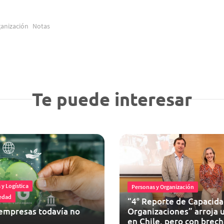
anización
Notas
Te puede interesar
y Logística
Personas y Organización
edad
“4° Reporte de Capacida
 empresas todavía no
Organizaciones” arroja 
en Chile, pero con brech