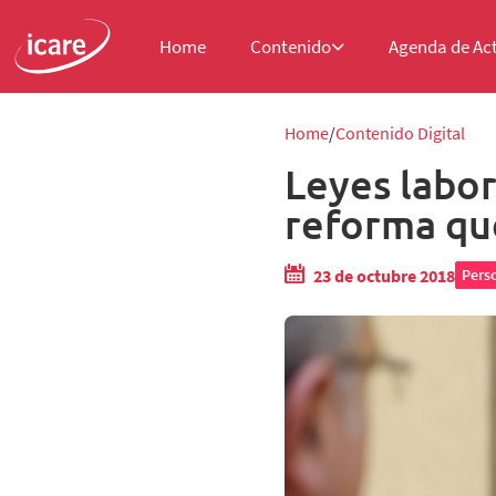
Home
Contenido
Agenda de Ac
Home
Contenido Digital
Leyes labor
reforma que
23 de octubre 2018
Pers