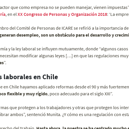
 factor que como empresa no se pueden manejar, vienen impuestas”
ría
, en el
XX Congreso de Personas y Organización 2018
: ‘La empre
bro del Comité de Personas de ICARE se refirió a la importancia de 
í generan desempleo, son un obstáculo para el desarrollo y crecim
mía y la ley laboral se influyen mutuamente, donde “algunos casos
 necesitan modificar algunas leyes […] en que las regulaciones muy
es
”.
 laborales en Chile
e en Chile hayamos aplicado reformas desde el 90 y más fuertemente
co flexible y muy rígido
, poco adecuado para el siglo XXI”.
rmas que protegen a los trabajadores y otras que protegen los inte
ibrar ambos”, sentenció Munita. ¿Y cómo es una regulación con est
erecho del trabajo.
Hasta ahora, la nuestra se ha centrado mucho e