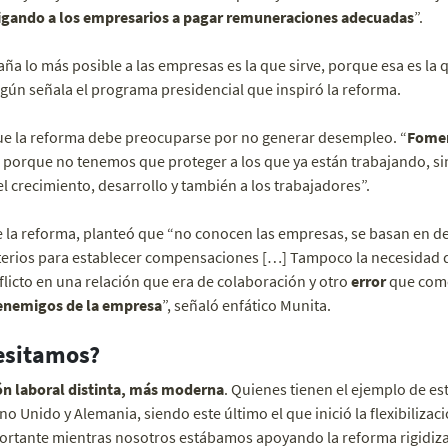
igando a los empresarios a pagar remuneraciones adecuadas
”.
aña lo más posible a las empresas es la que sirve, porque esa es la q
gún señala el programa presidencial que inspiró la reforma.
ue la reforma debe preocuparse por no generar desempleo. “
Fomen
, porque no tenemos que proteger a los que ya están trabajando, s
 el crecimiento, desarrollo y también a los trabajadores”.
 de la reforma, planteó que “no conocen las empresas, se basan en d
terios para establecer compensaciones […] Tampoco la necesidad de
nflicto en una relación que era de colaboración y otro
error
que comet
 enemigos de la empresa
”, señaló enfático Munita.
esitamos?
ón laboral distinta, más moderna
. Quienes tienen el ejemplo de est
 Unido y Alemania, siendo este último el que inició la flexibilizaci
portante mientras nosotros estábamos apoyando la reforma rigidiza