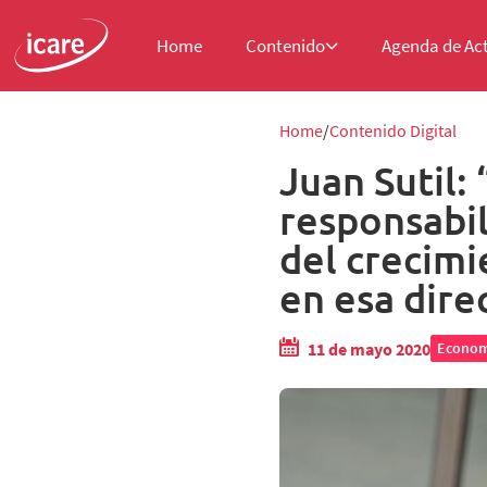
Home
Contenido
Agenda de Ac
Home
Contenido Digital
Juan Sutil:
responsabil
del crecim
en esa dire
11 de mayo 2020
Econom