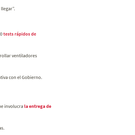
llegar”.
00
tests rápidos de
ollar ventiladores
ativa con el Gobierno.
ue involucra
la entrega de
as.