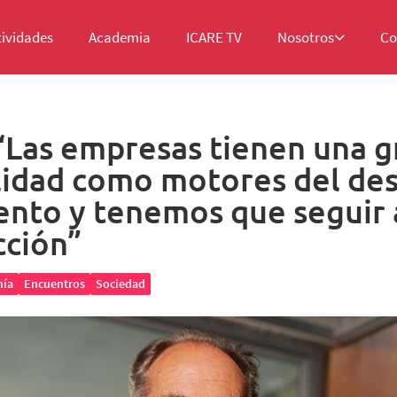
tividades
Academia
ICARE TV
Nosotros
Co
 “Las empresas tienen una g
idad como motores del des
iento y tenemos que seguir
cción”
ía
Encuentros
Sociedad