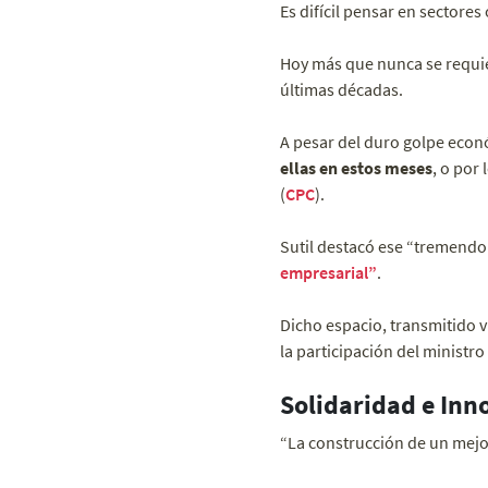
Es difícil pensar en sectore
Hoy más que nunca se requ
últimas décadas.
A pesar del duro golpe econó
ellas en estos meses
, o por 
(
CPC
).
Sutil destacó ese “tremendo
empresarial”
.
Dicho espacio, transmitido 
la participación del ministro
Solidaridad e Inn
“La construcción de un mejor