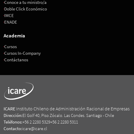
Conoce a tu ministro/a
Doble Click Económico
IMCE
ENADE
Academia
Cursos
Cursos In-Company
Contáctanos
ICARE
Instituto Chileno de Administración Racional de Empresas
Dirección:
El Golf 40, Piso Zócalo. Las Condes. Santiago - Chile
Teléfonos:
+56 2 2280 5329
+56 2 2280 5311
Contacto:
icare@icare.cl