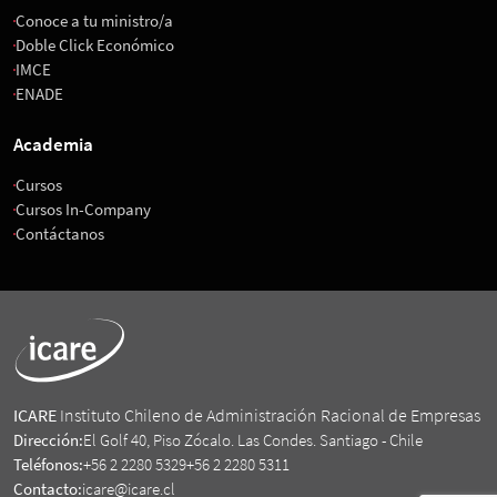
Conoce a tu ministro/a
Doble Click Económico
IMCE
ENADE
Academia
Cursos
Cursos In-Company
Contáctanos
ICARE
Instituto Chileno de Administración Racional de Empresas
Dirección:
El Golf 40, Piso Zócalo. Las Condes. Santiago - Chile
Teléfonos:
+56 2 2280 5329
+56 2 2280 5311
Contacto:
icare@icare.cl