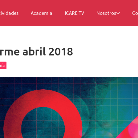
tividades
Academia
ICARE TV
Nosotros
Co
rme abril 2018
ía