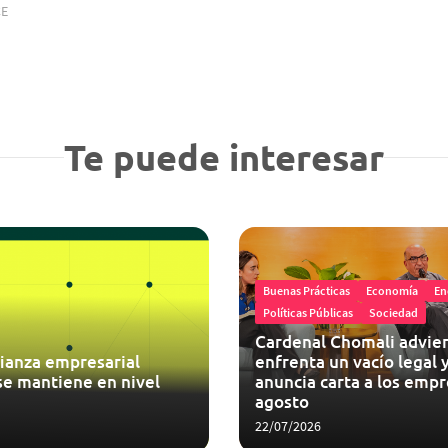
CE
Te puede interesar
Buenas Prácticas
Economía
En
Políticas Públicas
Sociedad
Cardenal Chomali advier
ianza empresarial
enfrenta un vacío legal y
se mantiene en nivel
anuncia carta a los empr
agosto
22/07/2026