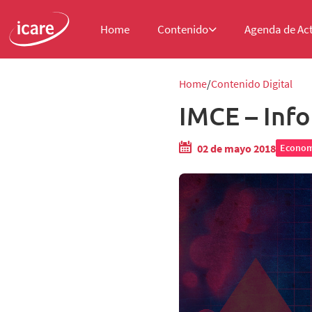
Home
Contenido
Agenda de Ac
Home
Contenido Digital
IMCE – Info
02 de mayo 2018
Econom