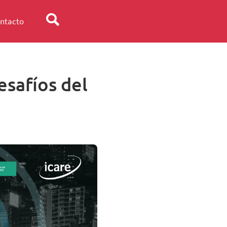
ntacto
esafíos del