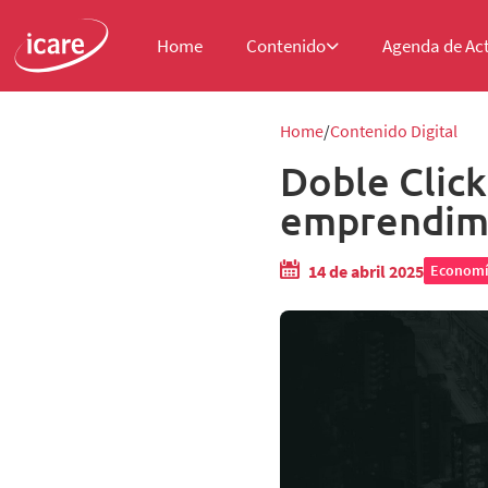
Home
Contenido
Agenda de Ac
Home
Contenido Digital
Doble Click
emprendimi
14 de abril 2025
Economí