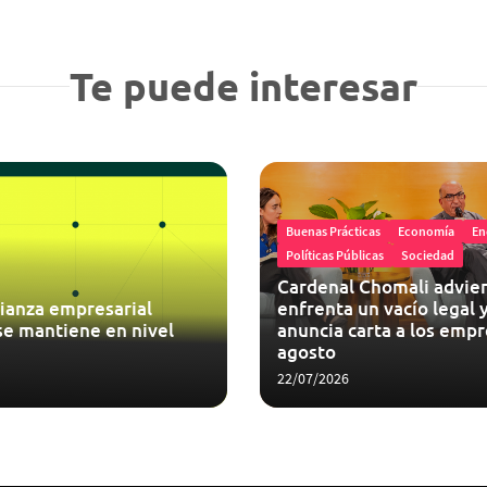
Te puede interesar
Buenas Prácticas
Economía
En
Políticas Públicas
Sociedad
Cardenal Chomali advier
ianza empresarial
enfrenta un vacío legal y
se mantiene en nivel
anuncia carta a los empr
agosto
22/07/2026