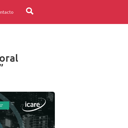
ntacto
oral
”