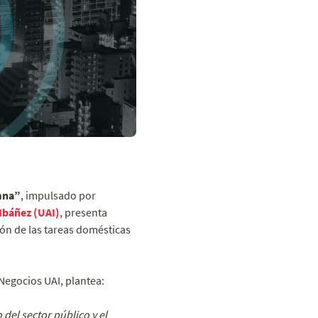
mna”
, impulsado por
Ibáñez (UAI)
, presenta
ción de las tareas domésticas
Negocios UAI, plantea:
del sector público y el