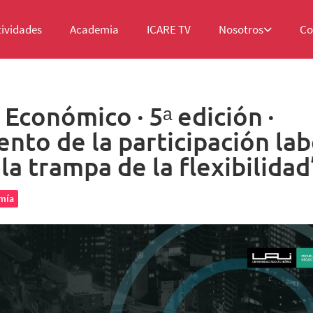
tividades
Academia
ICARE TV
Nosotros
Co
 Económico · 5ᵃ edición ·
nto de la participación lab
la trampa de la flexibilidad
mía