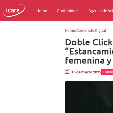
Home
Contenido
Agenda de Ac
Home
Contenido Digital
Doble Click
“Estancamie
femenina y 
10 de marzo 2025
Econo