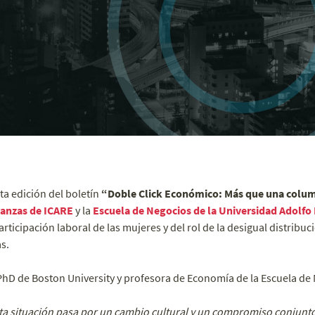
nta edición del boletín
“Doble Click Económico: Más que una colu
nanzas de ICARE
y la
Escuela de Negocios de la Universidad Adolfo 
articipación laboral de las mujeres y del rol de la desigual distribu
s.
 PhD de Boston University y profesora de Economía de la Escuela de 
sta situación pasa por un cambio cultural y un compromiso conjunto 