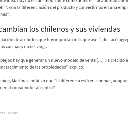
ente idea: hoy no es tan importante como antes el “location-location
r?: con la diferenciación del producto y convertirnos en una emp
onas”.
cambian los chilenos y sus viviendas
lación de atributos que hoy importan más que ayer”, destacó agre
s cocinas y no el living”.
lejos hay que generar un nuevo modelo de venta (…) Ha crecido el
encarecimiento de las propiedades”, explicó.
bios, Martínez enfatizó que “la diferencia está en cambiar, adaptars
ner al consumidor al centro”.
tas
Notas