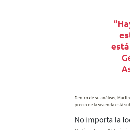
“Ha
es
está
G
A
Dentro de su análisis, Martí
precio de la vivienda está su
No importa la l