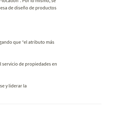
-location”. Por lo mismo, se
resa de diseño de productos
gando que “el atributo más
 servicio de propiedades en
e y liderar la