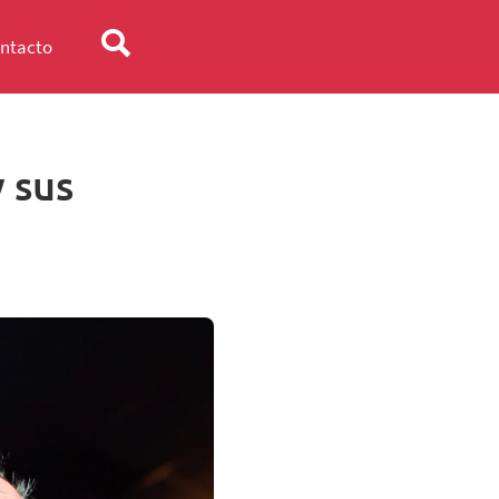
ntacto
 sus