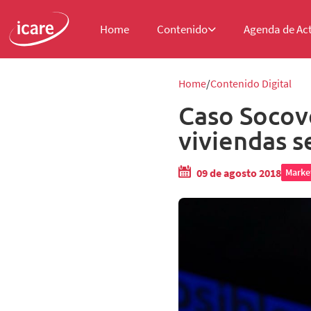
Home
Contenido
Agenda de Ac
Home
Contenido Digital
Caso Socove
viviendas s
09 de agosto 2018
Marke