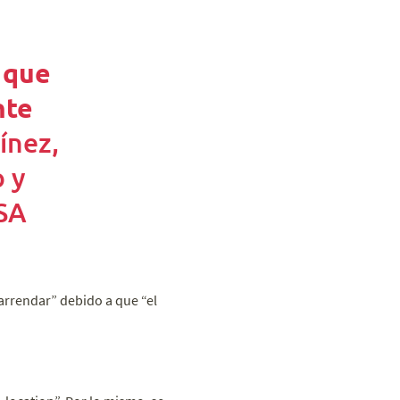
 que
nte
ínez,
 y
SA
 arrendar” debido a que “el