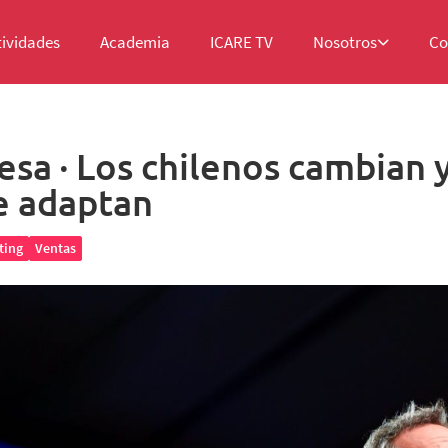
tividades
Academia
ICARE TV
Nosotros
Co
sa · Los chilenos cambian y
e adaptan
ting
Ventas