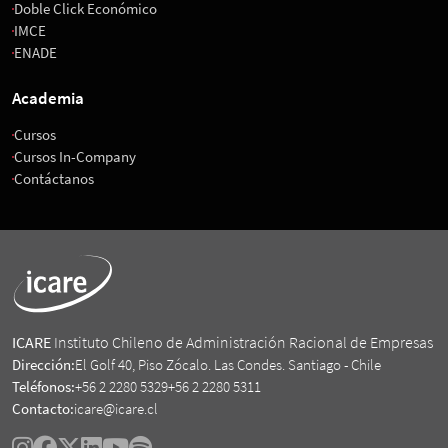
Doble Click Económico
IMCE
ENADE
Academia
Cursos
Cursos In-Company
Contáctanos
ICARE
Instituto Chileno de Administración Racional de Empresas
Dirección:
El Golf 40, Piso Zócalo. Las Condes. Santiago - Chile
Teléfonos:
+56 2 2280 5329
+56 2 2280 5311
Contacto:
icare@icare.cl