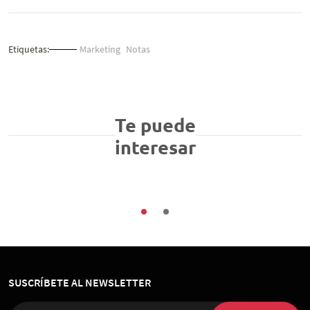
Etiquetas:
Marketing
Notas
Buenas Prácticas
contenidos-digital
Marketing
¡5 frases de Giuseppe Stigliano que deberías
Te puede
llevar para lucirte en tu próxima reunión de
interesar
marketing!
07/07/2026
SUSCRÍBETE AL NEWSLETTER