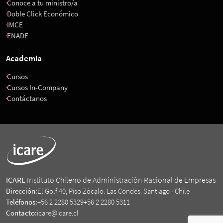
Conoce a tu ministro/a
Doble Click Económico
IMCE
ENADE
Academia
Cursos
Cursos In-Company
Contáctanos
ICARE
Instituto Chileno de Administración Racional de Empresas
Dirección:
El Golf 40, Piso Zócalo. Las Condes. Santiago - Chile
Teléfonos:
+56 2 2280 5329
+56 2 2280 5311
Contacto:
icare@icare.cl