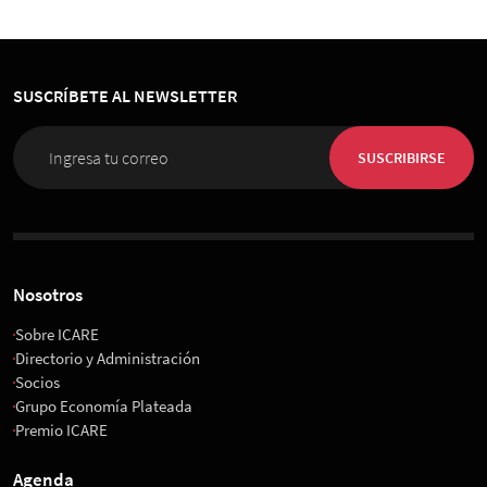
Buenas Prácticas
Encuentros
Sociedad
Congreso de Organización, Personas e
Innovación 2026
SUSCRÍBETE AL NEWSLETTER
01 de Diciembre 2026
, 08:00 horas
Espacio Riesco
SUSCRIBIRSE
Nosotros
Sobre ICARE
Directorio y Administración
Socios
Grupo Economía Plateada
Premio ICARE
Agenda