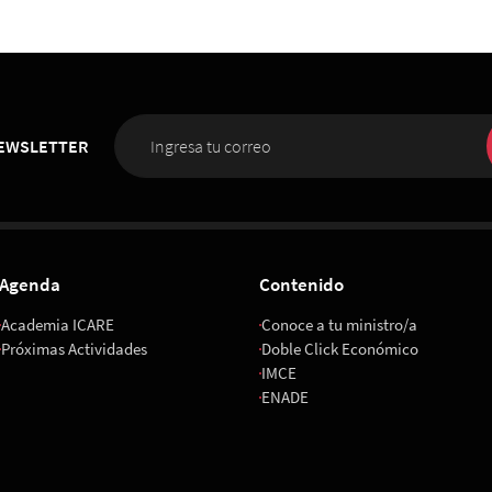
28
10 de Noviembre 2026
,
hrs.
6
,
08:00 horas
Met
ICARE
NEWSLETTER
Agenda
Contenido
Academia ICARE
Conoce a tu ministro/a
Próximas Actividades
Doble Click Económico
IMCE
ENADE