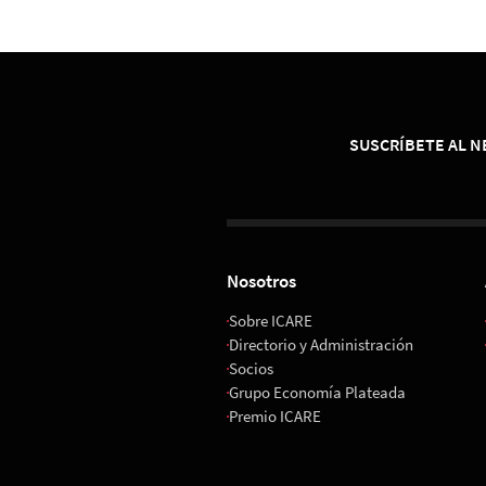
01 de Diciembre 202
08:00 horas
Espacio Riesco
SUSCRÍBETE AL 
Nosotros
Sobre ICARE
Directorio y Administración
Socios
Grupo Economía Plateada
Premio ICARE