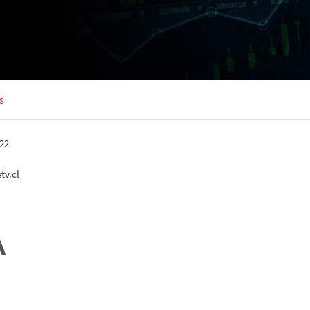
s
22
tv.cl
A