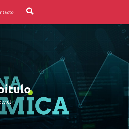
ntacto
ítulo
tv.cl