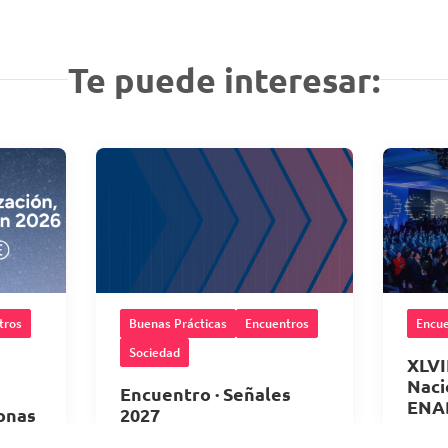
Te puede interesar:
tros
Buenas Prácticas
Encuentros
Encue
Sociedad
XLVI
Naci
Encuentro · Señales
ENA
onas
2027