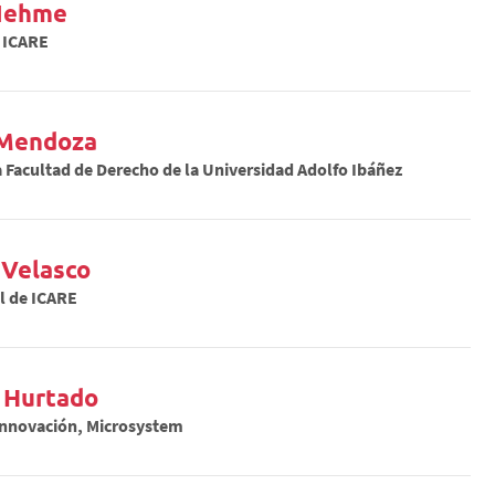
 Nehme
e ICARE
 Mendoza
 Facultad de Derecho de la Universidad Adolfo Ibáñez
 Velasco
l de ICARE
a Hurtado
Innovación, Microsystem