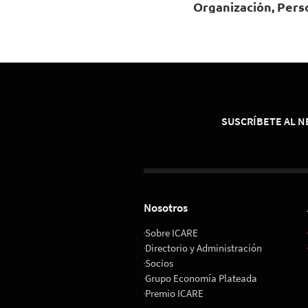
Organización, Pers
e Innovación 2026
01 de Diciembre 202
08:00 horas
Espacio Riesco
SUSCRÍBETE AL 
Nosotros
Sobre ICARE
Directorio y Administración
Socios
Grupo Economía Plateada
Premio ICARE