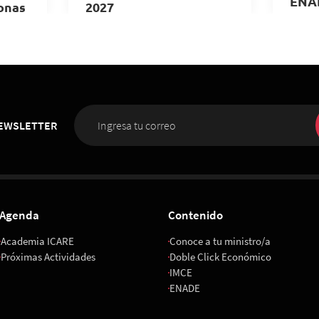
ENA
onas
2027
28
10 de Noviembre 2026
,
hrs.
6
,
08:00 horas
Met
ICARE
NEWSLETTER
Agenda
Contenido
Academia ICARE
Conoce a tu ministro/a
Próximas Actividades
Doble Click Económico
IMCE
ENADE