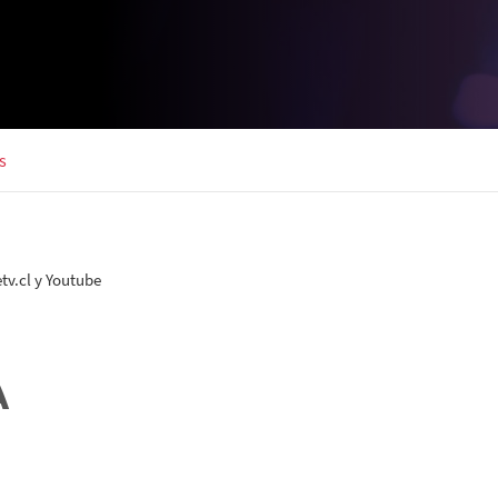
s
v.cl y Youtube
A