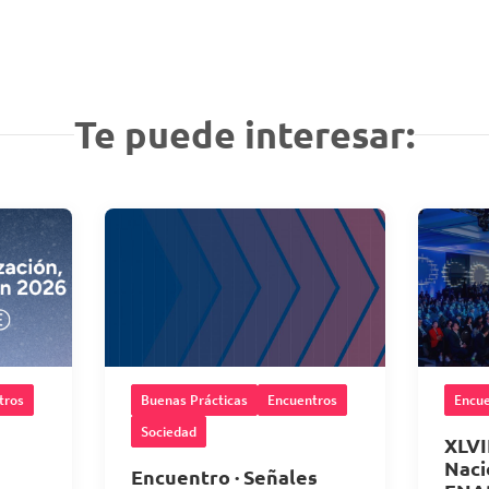
Te puede interesar:
tros
Buenas Prácticas
Encuentros
Encue
Sociedad
XLVI
Naci
Encuentro · Señales