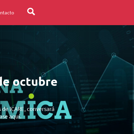
ntacto
de octubre
s de ICARE, conversará
ase aquí.