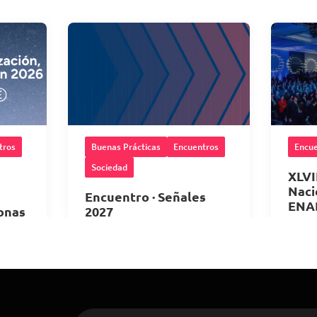
tros
Buenas Prácticas
Encuentros
Encue
Sociedad
XLVI
Naci
Encuentro · Señales
ENA
onas
2027
28
10 de Noviembre 2026
,
hrs.
6
,
08:00 horas
Met
ICARE