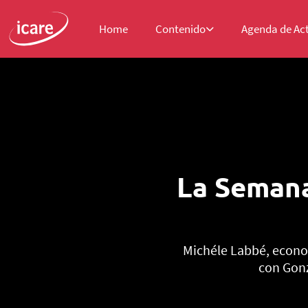
Home
Contenido
Agenda de Ac
La Semana
Michéle Labbé, econom
con Gonz