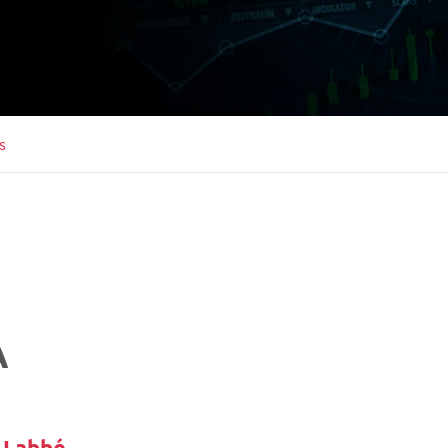
s
A
 Labbé