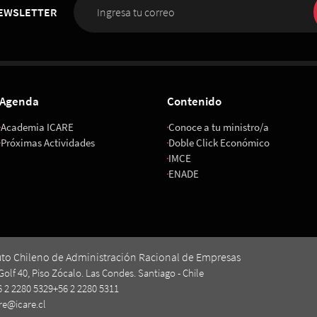
NEWSLETTER
Agenda
Contenido
Academia ICARE
Conoce a tu ministro/a
Próximas Actividades
Doble Click Económico
IMCE
ENADE
uto Chileno de Administración Racional de Empresas
Golf 40, Piso Zócalo. Las Condes. Santiago - Chile
6 2 2280 5329
+56 2 2280 5311
re@icare.cl