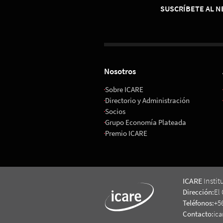
SUSCRÍBETE AL 
Nosotros
Sobre ICARE
Directorio y Administración
Socios
Grupo Economía Plateada
Premio ICARE
ICARE
Instit
Dirección:
El 
Teléfonos:
+5
Contacto:
ica