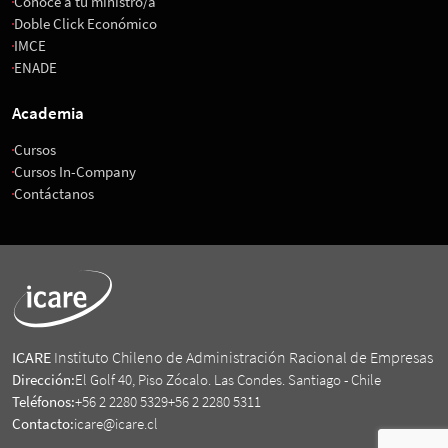
Conoce a tu ministro/a
Doble Click Económico
IMCE
ENADE
Academia
Cursos
Cursos In-Company
Contáctanos
ICARE
Instituto Chileno de Administración Racional de Empresas
Dirección:
El Golf 40, Piso Zócalo. Las Condes. Santiago - Chile
Teléfonos:
+56 2 2280 5329
+56 2 2280 5311
Contacto:
icare@icare.cl