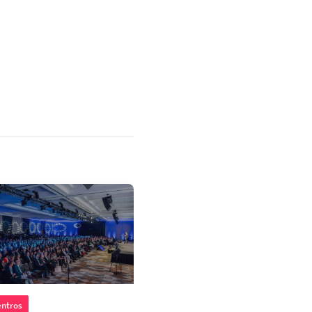
ntros