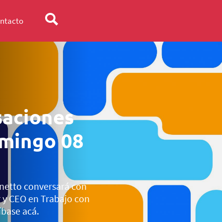
ntacto
aciones
omingo 08
Onetto conversará con
 y CEO en Trabajo con
íbase acá.