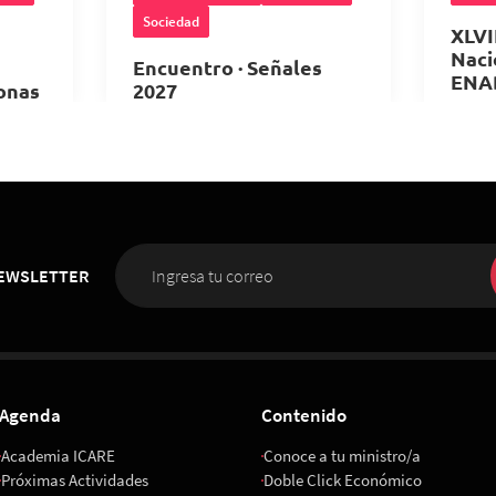
Sociedad
XLVI
Naci
Encuentro · Señales
ENA
onas
2027
28
10 de Noviembre 2026
,
hrs.
6
,
08:00 horas
Met
ICARE
NEWSLETTER
Agenda
Contenido
Academia ICARE
Conoce a tu ministro/a
Próximas Actividades
Doble Click Económico