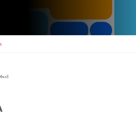
s
tv.cl
A