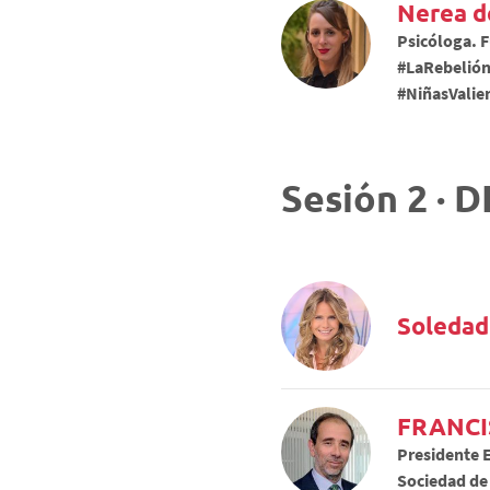
Nerea d
Psicóloga. F
#LaRebelión
#NiñasValien
Sesión 2 · 
Soledad
FRANCI
Presidente E
Sociedad de