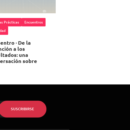
s Prácticas
Encuentros
dad
entro · De la
nción a los
ltados: una
ersación sobre
rsión social
 de Agosto 2026
, 12:00
ARE
SUSCRIBIRSE