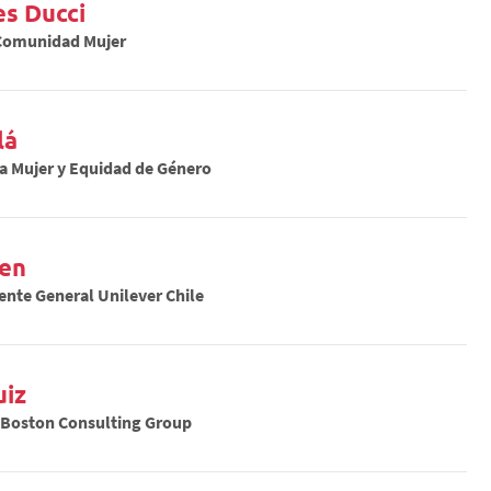
s Ducci
Comunidad Mujer
lá
la Mujer y Equidad de Género
ben
ente General Unilever Chile
uiz
n Boston Consulting Group