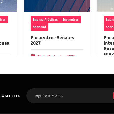
tros
Buenas Prácticas
Encuentros
Buena
Sociedad
Socie
Encuentro · Señales
Encu
onas
2027
Inte
Resu
conv
10 de Noviembre 2026
,
inve
6
,
08:00 horas
ICARE
10
horas
IC
NEWSLETTER